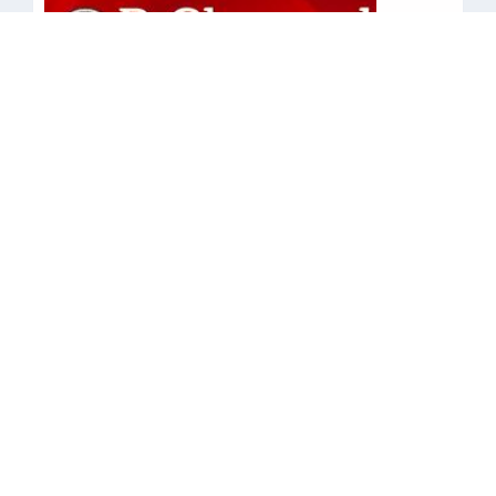
•
•
•