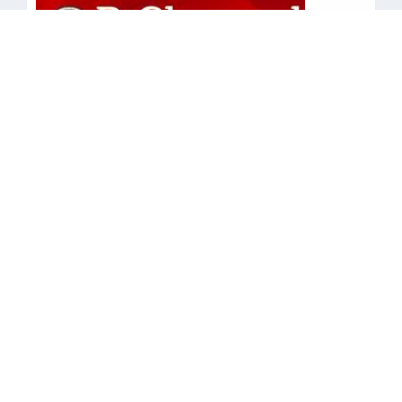
•
•
•