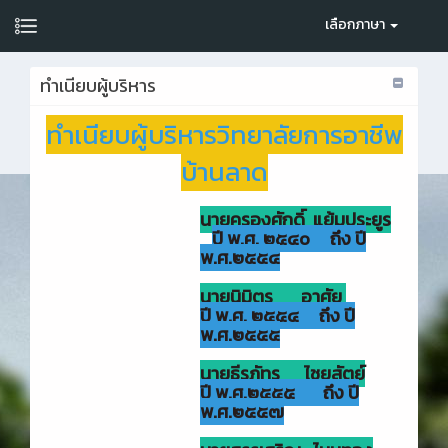
เลือกภาษา
ทำเนียบผู้บริหาร
ทำเนียบผู้บริหารวิทยาลัยการอาชีพ
บ้านลาด
นายครองศักดิ์ แย้มประยูร
ปี พ.ศ. ๒๕๔๐ ถึง ปี
พ.ศ.๒๕๕๔
นายนิมิตร อาศัย
ปี พ.ศ. ๒๕๕๔ ถึง ปี
พ.ศ.๒๕๕๕
นายธีรภัทร ไชยสัตย์
ปี พ.ศ.๒๕๕๕ ถึง ปี
พ.ศ.๒๕๕๗