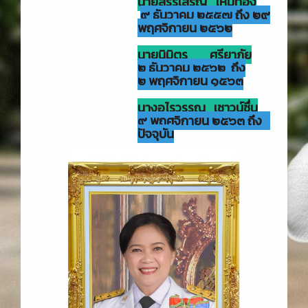
นายสรรเสริญ ไหมทอง
๙ ธันวาคม ๒๕๕๗ ถึง ๒๙
พฤศจิกายน ๒๕๖๒
นายนิมิตร ศรียาภัย
๒ ธันวาคม ๒๕๖๒ ถึง
๒ พฤศจิกายน ๑๕๖๓
นางอุไรวรรณ เชาวน์ชื่น
๙ พฤศจิกายน ๒๕๖๓ ถึง
ปัจจุบัน