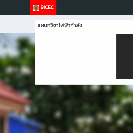
BICEC
แผนกวิชาไฟฟ้ากำลัง