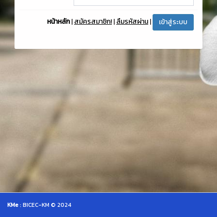
หน้าหลัก
|
สมัครสมาชิก!
|
ลืมรหัสผ่าน
|
KMe
: BICEC-KM © 2024