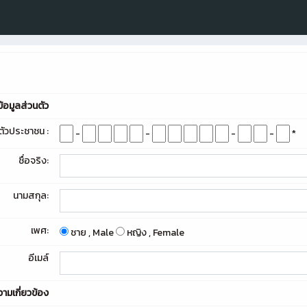
ข้อมูลส่วนตัว
ัวประชาชน :
-
-
-
-
*
ชื่อจริง:
นามสกุล:
เพศ:
ชาย , Male
หญิง , Female
อีเมล์
ามเกี่ยวข้อง