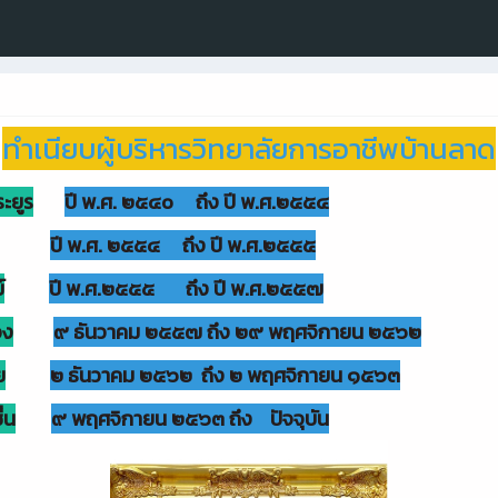
ทำเนียบผู้บริหารวิทยาลัยการอาชีพบ้านลาด
ะยูร
ปี พ.ศ. ๒๕๔๐ ถึง ปี พ.ศ.๒๕๕๔
ปี พ.ศ. ๒๕๕๔ ถึง ปี พ.ศ.๒๕๕๕
์
ปี พ.ศ.๒๕๕๕ ถึง ปี พ.ศ.๒๕๕๗
อง
๙ ธันวาคม ๒๕๕๗ ถึง ๒๙ พฤศจิกายน ๒๕๖๒
ย
๒ ธันวาคม ๒๕๖๒ ถึง ๒ พฤศจิกายน ๑๕๖๓
่น
๙ พฤศจิกายน ๒๕๖๓ ถึง ปัจจุบัน