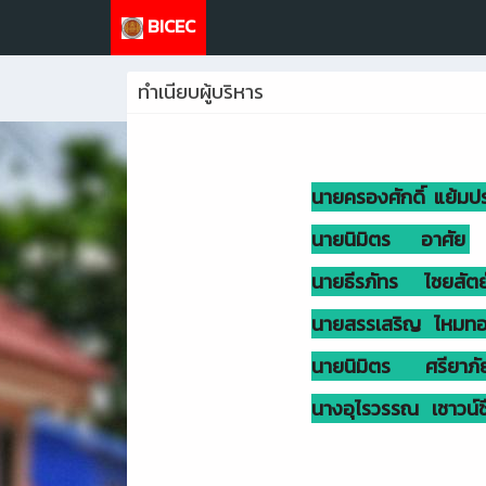
BICEC
ทำเนียบผู้บริหาร
นายครองศักดิ์ แย้มปร
นายนิมิตร อาศัย
นายธีรภัทร ไชยสัตย
นายสรรเสริญ ไหมท
นายนิมิตร ศรียาภั
นางอุไรวรรณ เชาวน์ชื